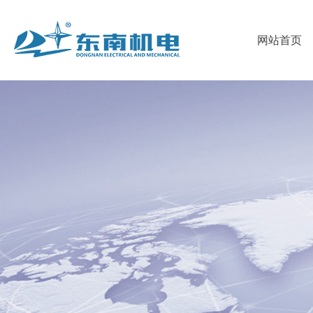
首
网站首页
页
关
于
我
东
们
新
南
的
闻
人
产
资
才
联
品
讯
招
系
聘
我
们