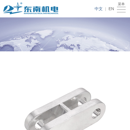
菜单
首
中文
|
EN
页
关
于
我
东
们
新
南
的
闻
人
产
资
才
联
品
讯
招
系
聘
我
们