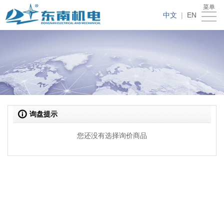
菜单
首
中文
|
EN
页
关
于
我
东
们
新
南
的
闻
人
询盘提示
产
资
才
联
您还没有选择询价商品
品
讯
招
系
聘
我
们