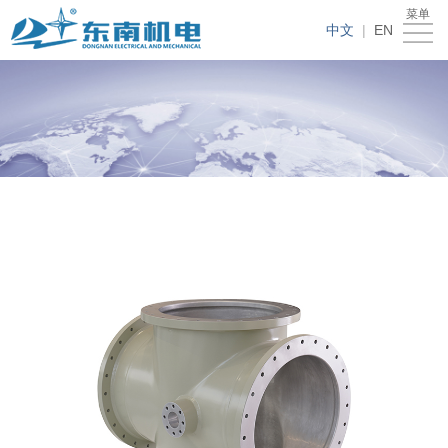
菜单
首
中文
|
EN
页
关
于
我
东
们
新
南
的
闻
人
产
资
才
联
品
讯
招
系
聘
我
们