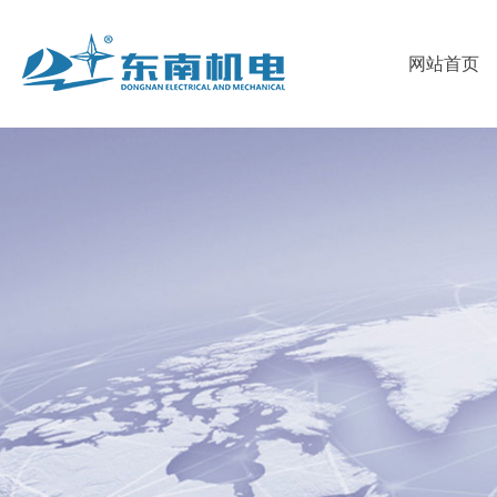
首
网站首页
页
关
于
我
东
们
新
南
的
闻
人
产
资
才
联
品
讯
招
系
聘
我
们