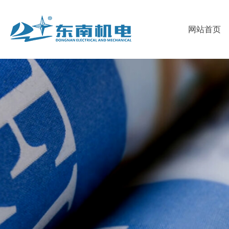
首
网站首页
页
关
于
我
东
们
新
南
的
闻
人
产
资
才
联
品
讯
招
系
聘
我
们